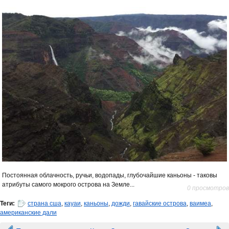
Постоянная облачность, ручьи, водопады, глубочайшие каньоны - таковы
атрибуты самого мокрого острова на Земле...
0 просмотров
Теги:
страна сша
,
кауаи
,
каньоны
,
дожди
,
гавайские острова
,
ваимеа
,
американские дали