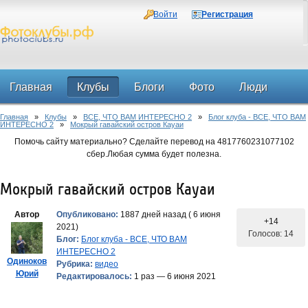
Войти
Регистрация
Главная
Клубы
Блоги
Фото
Люди
Главная
»
Клубы
»
ВСЕ, ЧТО ВАМ ИНТЕРЕСНО 2
»
Блог клуба - ВСЕ, ЧТО ВАМ
Форум
ИНТЕРЕСНО 2
»
Мокрый гавайский остров Кауаи
Помочь сайту материально? Сделайте перевод на 4817760231077102
сбер.Любая сумма будет полезна.
Мокрый гавайский остров Кауаи
Автор
Опубликовано:
1887 дней назад ( 6 июня
+14
2021)
Голосов: 14
Блог:
Блог клуба - ВСЕ, ЧТО ВАМ
ИНТЕРЕСНО 2
Одиноков
Рубрика:
видео
Юрий
Редактировалось:
1 раз — 6 июня 2021