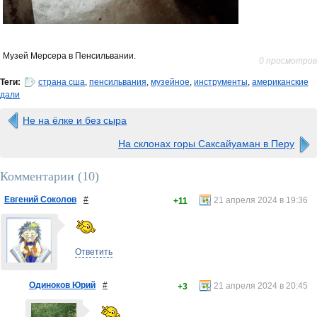
Музей Мерсера в Пенсильвании.
0 просмотров
Теги:
страна сша
,
пенсильвания
,
музейное
,
инструменты
,
американские
дали
Не на ёлке и без сыра
На склонах горы Саксайуаман в Перу
Комментарии (
10
)
Евгений Соколов
#
21 апреля 2024 в 19:36
+11
Ответить
Одиноков Юрий
#
21 апреля 2024 в 20:45
+3