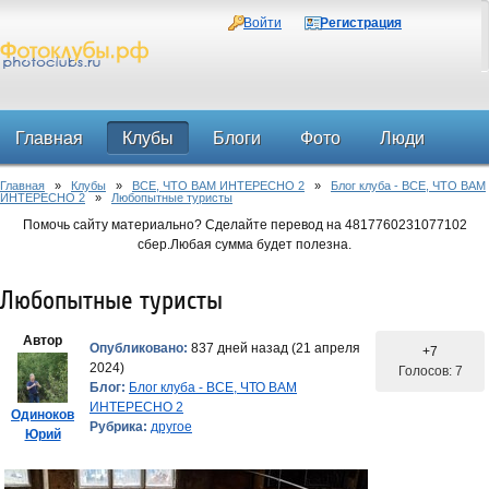
Войти
Регистрация
Главная
Клубы
Блоги
Фото
Люди
Главная
»
Клубы
»
ВСЕ, ЧТО ВАМ ИНТЕРЕСНО 2
»
Блог клуба - ВСЕ, ЧТО ВАМ
Форум
ИНТЕРЕСНО 2
»
Любопытные туристы
Помочь сайту материально? Сделайте перевод на 4817760231077102
сбер.Любая сумма будет полезна.
Любопытные туристы
Автор
Опубликовано:
837 дней назад (21 апреля
+7
2024)
Голосов: 7
Блог:
Блог клуба - ВСЕ, ЧТО ВАМ
ИНТЕРЕСНО 2
Одиноков
Рубрика:
другое
Юрий