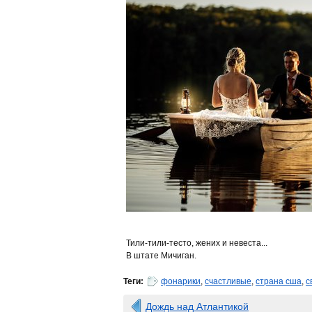
Тили-тили-тесто, жених и невеста...
В штате Мичиган.
Теги:
фонарики
,
счастливые
,
страна сша
,
с
Дождь над Атлантикой