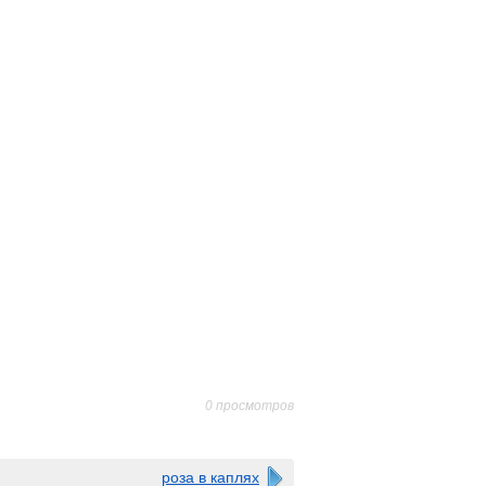
0 просмотров
роза в каплях