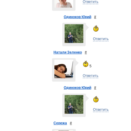
Ответить
Одиноков Юрий
#
Ответить
Натали Зеленко
#
5
Ответить
Одиноков Юрий
#
Ответить
Сережа
#