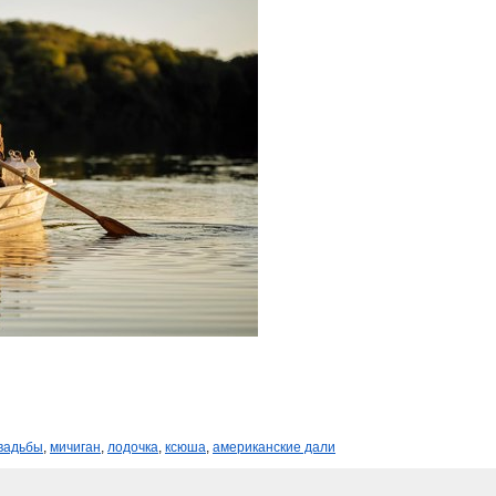
вадьбы
,
мичиган
,
лодочка
,
ксюша
,
американские дали