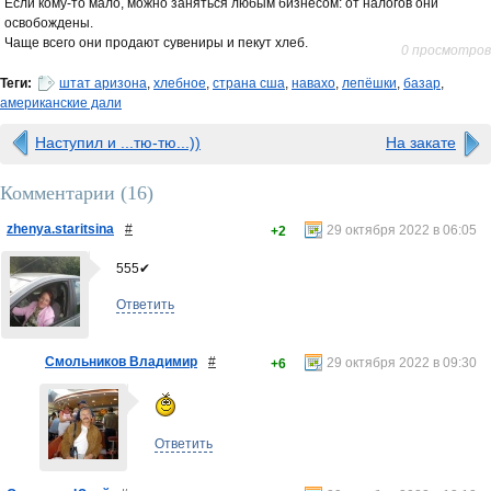
Если кому-то мало, можно заняться любым бизнесом: от налогов они
освобождены.
Чаще всего они продают сувениры и пекут хлеб.
0 просмотров
Теги:
штат аризона
,
хлебное
,
страна сша
,
навахо
,
лепёшки
,
базар
,
американские дали
Наступил и ...тю-тю...))
На закате
Комментарии (
16
)
zhenya.staritsina
#
29 октября 2022 в 06:05
+2
555✔
Ответить
Смольников Владимир
#
29 октября 2022 в 09:30
+6
Ответить