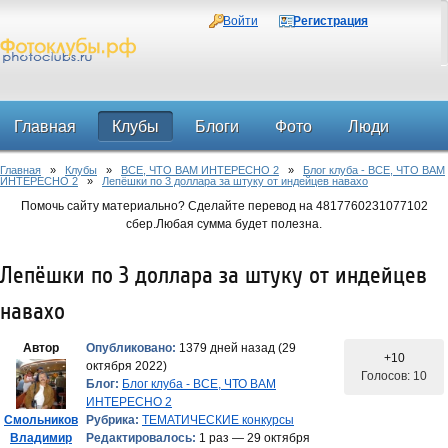
Войти
Регистрация
Главная
Клубы
Блоги
Фото
Люди
Главная
»
Клубы
»
ВСЕ, ЧТО ВАМ ИНТЕРЕСНО 2
»
Блог клуба - ВСЕ, ЧТО ВАМ
Форум
ИНТЕРЕСНО 2
»
Лепёшки по 3 доллара за штуку от индейцев навахо
Помочь сайту материально? Сделайте перевод на 4817760231077102
сбер.Любая сумма будет полезна.
Лепёшки по 3 доллара за штуку от индейцев
навахо
Автор
Опубликовано:
1379 дней назад (29
+10
октября 2022)
Голосов: 10
Блог:
Блог клуба - ВСЕ, ЧТО ВАМ
ИНТЕРЕСНО 2
Смольников
Рубрика:
ТЕМАТИЧЕСКИЕ конкурсы
Владимир
Редактировалось:
1 раз — 29 октября