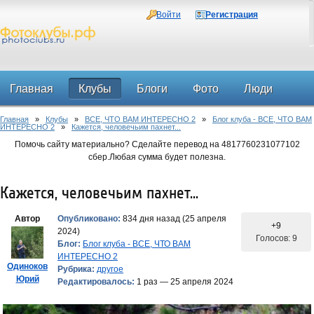
Войти
Регистрация
Главная
Клубы
Блоги
Фото
Люди
Главная
»
Клубы
»
ВСЕ, ЧТО ВАМ ИНТЕРЕСНО 2
»
Блог клуба - ВСЕ, ЧТО ВАМ
Форум
ИНТЕРЕСНО 2
»
Кажется, человечьим пахнет...
Помочь сайту материально? Сделайте перевод на 4817760231077102
сбер.Любая сумма будет полезна.
Кажется, человечьим пахнет...
Автор
Опубликовано:
834 дня назад (25 апреля
+9
2024)
Голосов: 9
Блог:
Блог клуба - ВСЕ, ЧТО ВАМ
ИНТЕРЕСНО 2
Одиноков
Рубрика:
другое
Юрий
Редактировалось:
1 раз — 25 апреля 2024