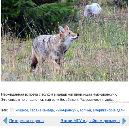
Неожиданная встреча с волком в канадской провинции Нью-Брансуик.
Это совсем не опасно - сытый волк безобиден. Развернулся и ушёл.
0 просмотров
Теги:
хищное
,
страна канада
,
нью-брансуик
,
волчьи
,
американские дали
Питерская ворона
Этажи МГУ в двойном размере