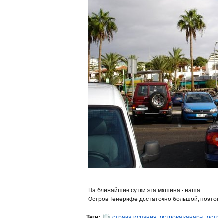
На ближайшие сутки эта машина - наша.
Остров Тенерифе достаточно большой, поэтом
Теги:
страна испания
,
острова канары
,
ост