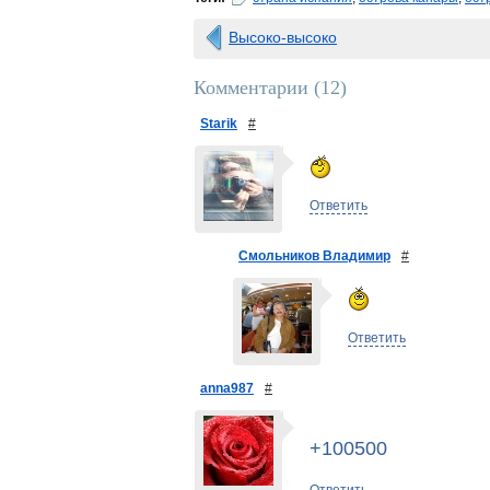
Высоко-высоко
Комментарии (
12
)
Starik
#
Ответить
Смольников Владимир
#
Ответить
anna987
#
+100500