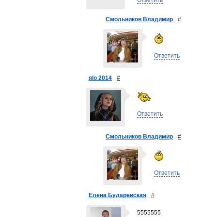
Ответить
Смольников Владимир
#
Ответить
яlo 2014
#
Ответить
Смольников Владимир
#
Ответить
Елена Бударевская
#
5555555