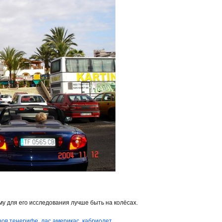
у для его исследования лучше быть на колёсах.
ров тенерифе
,
лас америкас
,
кабриолет