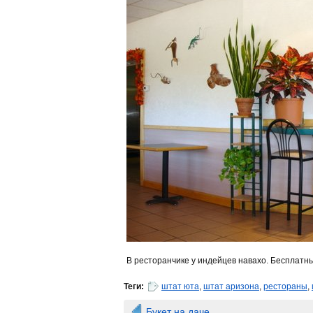
В ресторанчике у индейцев навахо. Бесплатны
Теги:
штат юта
,
штат аризона
,
рестораны
,
Букет на даче