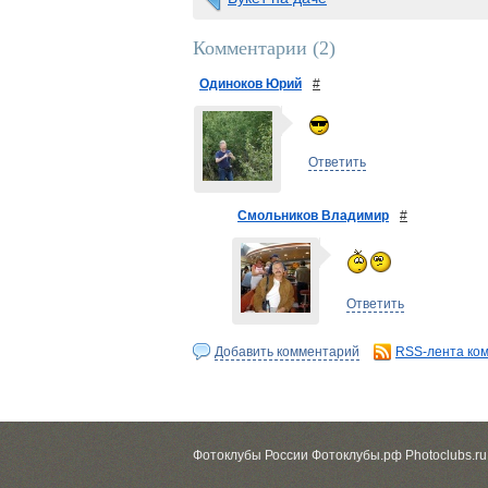
Комментарии (
2
)
Одиноков Юрий
#
Ответить
Смольников Владимир
#
Ответить
Добавить комментарий
RSS-лента ко
Фотоклубы России Фотоклубы.рф Photoclubs.ru