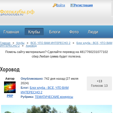
Войти
Регистрация
Главная
Клубы
Блоги
Фото
Люди
Главная
»
Клубы
»
ВСЕ, ЧТО ВАМ ИНТЕРЕСНО 2
»
Блог клуба - ВСЕ, ЧТО ВАМ
Форум
ИНТЕРЕСНО 2
»
Хоровод
Помочь сайту материально? Сделайте перевод на 4817760231077102
сбер.Любая сумма будет полезна.
Хоровод
Автор
Опубликовано:
742 дня назад (27 июля
+13
2024)
Голосов: 13
Блог:
Блог клуба - ВСЕ, ЧТО ВАМ
ИНТЕРЕСНО 2
PRP
Рубрика:
ТЕМАТИЧЕСКИЕ конкурсы