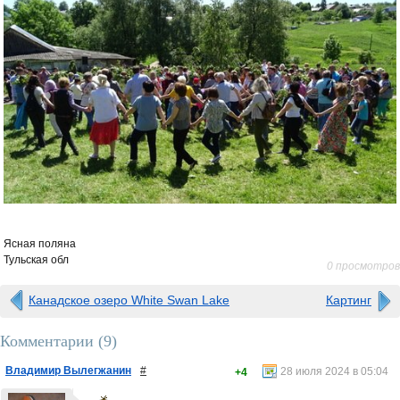
Ясная поляна
Тульская обл
0 просмотров
Канадское озеро White Swan Lake
Картинг
Комментарии (
9
)
Владимир Вылегжанин
#
28 июля 2024 в 05:04
+4