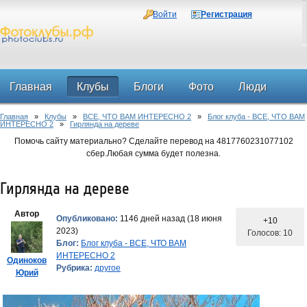
Войти
Регистрация
Главная
Клубы
Блоги
Фото
Люди
Главная
»
Клубы
»
ВСЕ, ЧТО ВАМ ИНТЕРЕСНО 2
»
Блог клуба - ВСЕ, ЧТО ВАМ
Форум
ИНТЕРЕСНО 2
»
Гирлянда на дереве
Помочь сайту материально? Сделайте перевод на 4817760231077102
сбер.Любая сумма будет полезна.
Гирлянда на дереве
Автор
Опубликовано:
1146 дней назад (18 июня
+10
2023)
Голосов: 10
Блог:
Блог клуба - ВСЕ, ЧТО ВАМ
ИНТЕРЕСНО 2
Одиноков
Рубрика:
другое
Юрий