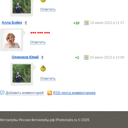
Ответить
Алла Бойко
#
19 июня 2023 в 11:37
+10
♥♥♥ ♥♥♥ ♥♥♥
Ответить
Одиноков Юрий
#
20 июня 2023 в 13:09
+1
Ответить
Добавить комментарий
RSS-лента комментариев
Фотоклубы России Фотоклубы.рф Photoclubs.ru © 2026