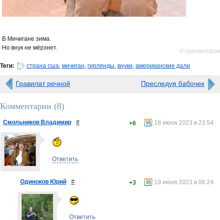
В Мичигане зима.
Но внук не мёрзнет.
0 просмотров
Теги:
страна сша
,
мичиган
,
гирлянды
,
внуки
,
американские дали
Гравилат речной
Преследуя бабочек
Комментарии (
8
)
Смольников Владимир
#
18 июня 2023 в 23:54
+6
Ответить
Одиноков Юрий
#
19 июня 2023 в 06:24
+3
Ответить