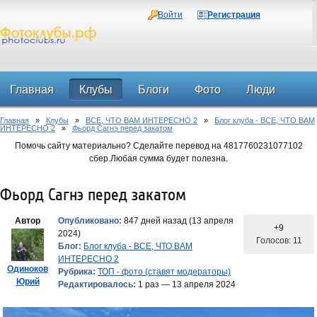
Войти
Регистрация
Главная
Клубы
Блоги
Фото
Люди
Главная
»
Клубы
»
ВСЕ, ЧТО ВАМ ИНТЕРЕСНО 2
»
Блог клуба - ВСЕ, ЧТО ВАМ
Форум
ИНТЕРЕСНО 2
»
Фьорд Сагнэ перед закатом
Помочь сайту материально? Сделайте перевод на 4817760231077102
сбер.Любая сумма будет полезна.
Фьорд Сагнэ перед закатом
Автор
Опубликовано:
847 дней назад (13 апреля
+9
2024)
Голосов: 11
Блог:
Блог клуба - ВСЕ, ЧТО ВАМ
ИНТЕРЕСНО 2
Одиноков
Рубрика:
ТОП - фото (ставят модераторы)
Юрий
Редактировалось:
1 раз — 13 апреля 2024