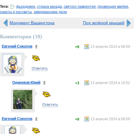
Теги:
фьордовое
,
страна канада
,
святого лаврентия
,
провинция квебек
,
закаты и рассветы
,
американские дали
Монумент Вашингтона
Под зелёной крышей
Комментарии (
18
)
Евгений Соколов
#
13 апреля 2024 в 08:09
+9
Ответить
Одиноков Юрий
#
13 апреля 2024 в 10:02
+3
Ответить
Евгений Соколов
#
13 апреля 2024 в 08:09
+9