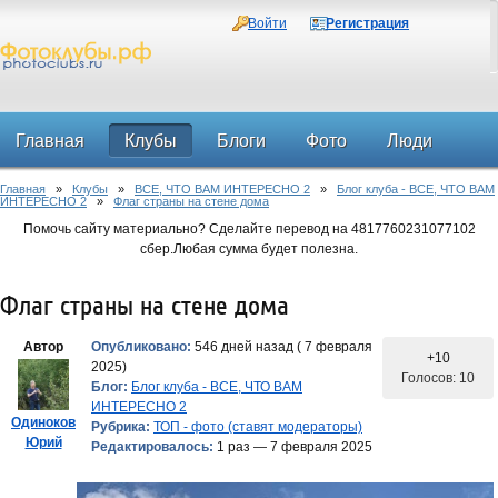
Войти
Регистрация
Главная
Клубы
Блоги
Фото
Люди
Главная
»
Клубы
»
ВСЕ, ЧТО ВАМ ИНТЕРЕСНО 2
»
Блог клуба - ВСЕ, ЧТО ВАМ
Форум
ИНТЕРЕСНО 2
»
Флаг страны на стене дома
Помочь сайту материально? Сделайте перевод на 4817760231077102
сбер.Любая сумма будет полезна.
Флаг страны на стене дома
Автор
Опубликовано:
546 дней назад ( 7 февраля
+10
2025)
Голосов: 10
Блог:
Блог клуба - ВСЕ, ЧТО ВАМ
ИНТЕРЕСНО 2
Одиноков
Рубрика:
ТОП - фото (ставят модераторы)
Юрий
Редактировалось:
1 раз — 7 февраля 2025