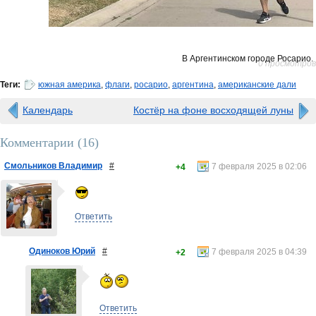
В Аргентинском городе Росарио.
0 просмотров
Теги:
южная америка
,
флаги
,
росарио
,
аргентина
,
американские дали
Календарь
Костёр на фоне восходящей луны
Комментарии (
16
)
Смольников Владимир
#
7 февраля 2025 в 02:06
+4
Ответить
Одиноков Юрий
#
7 февраля 2025 в 04:39
+2
Ответить