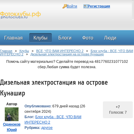
Войти
Регистрация
Главная
Клубы
Блоги
Фото
Люди
Главная
»
Клубы
»
ВСЕ, ЧТО ВАМ ИНТЕРЕСНО 2
»
Блог клуба - ВСЕ, ЧТО ВАМ
Форум
ИНТЕРЕСНО 2
»
Дизельная электростанция на острове Кунашир
Помочь сайту материально? Сделайте перевод на 4817760231077102
сбер.Любая сумма будет полезна.
Дизельная электростанция на острове
Кунашир
Автор
Опубликовано:
679 дней назад (26
+7
сентября 2024)
Голосов: 7
Блог:
Блог клуба - ВСЕ, ЧТО ВАМ
ИНТЕРЕСНО 2
Одиноков
Рубрика:
другое
Юрий