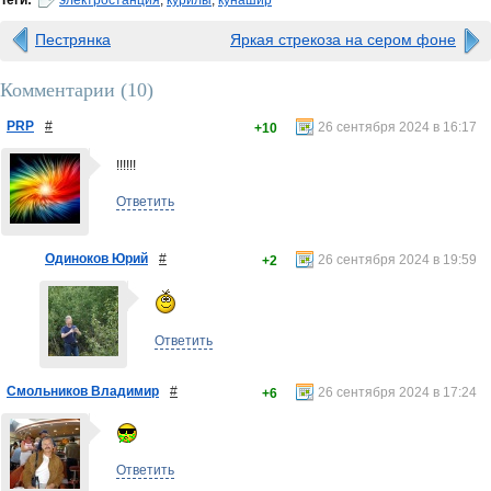
Теги:
электростанция
,
курилы
,
кунашир
Пестрянка
Яркая стрекоза на сером фоне
Комментарии (
10
)
PRP
#
26 сентября 2024 в 16:17
+10
!!!!!!
Ответить
Одиноков Юрий
#
26 сентября 2024 в 19:59
+2
Ответить
Смольников Владимир
#
26 сентября 2024 в 17:24
+6
Ответить