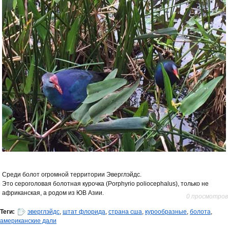
Среди болот огромной территории Эверглэйдс.
Это сероголовая болотная курочка (Porphyrio poliocephalus), только не
африканская, а родом из ЮВ Азии.
0 просмотров
Теги:
эверглэйдс
,
штат флорида
,
страна сша
,
курообразные
,
болота
,
американские дали