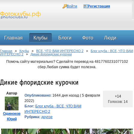
Войти
Регистрация
Главная
Клубы
Блоги
Фото
Люди
Главная
»
Клубы
»
ВСЕ, ЧТО ВАМ ИНТЕРЕСНО 2
»
Блог клуба - ВСЕ, ЧТО ВАМ
Форум
ИНТЕРЕСНО 2
»
Дикие флоридские курочки
Помочь сайту материально? Сделайте перевод на 4817760231077102
сбер.Любая сумма будет полезна.
Дикие флоридские курочки
Автор
Опубликовано:
1644 дня назад ( 5 февраля
+14
2022)
Голосов: 14
Блог:
Блог клуба - ВСЕ, ЧТО ВАМ
ИНТЕРЕСНО 2
Одиноков
Рубрика:
другое
Юрий