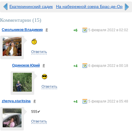
Екатерининский садик
На набережной озера Брас-де-Ор
Комментарии (
15
)
Смольников Владимир
#
5 февраля 2022 в 02:02
+6
Ответить
Одиноков Юрий
#
6 февраля 2022 в 00:18
+4
Ответить
zhenya.staritsina
#
5 февраля 2022 в 05:48
+4
555✔
Ответить