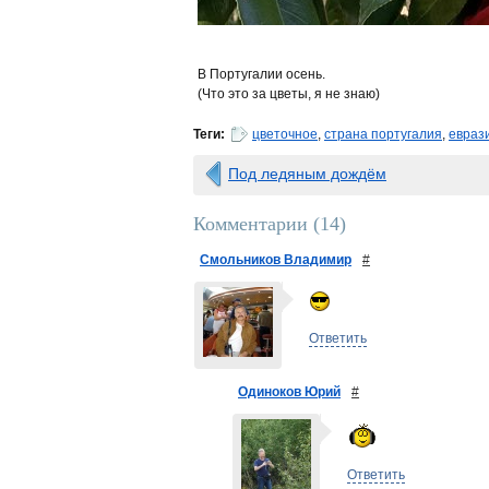
В Португалии осень.
(Что это за цветы, я не знаю)
Теги:
цветочное
,
страна португалия
,
евраз
Под ледяным дождём
Комментарии (
14
)
Смольников Владимир
#
Ответить
Одиноков Юрий
#
Ответить