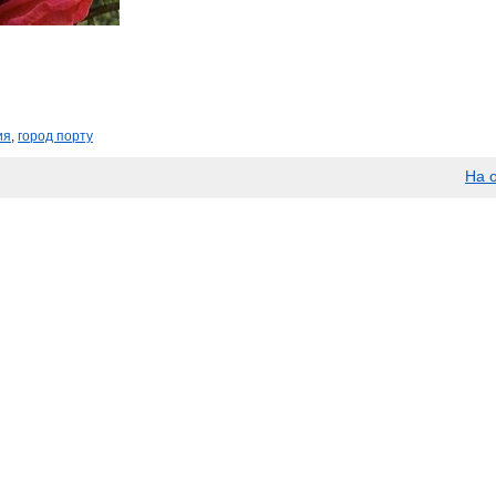
ия
,
город порту
На 