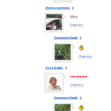
zhenya.staritsina
#
555✔
Ответить
Одиноков Юрий
#
Ответить
Алла Бойко
#
♥♥♥ ♥♥♥ ♥♥♥
Ответить
Одиноков Юрий
#