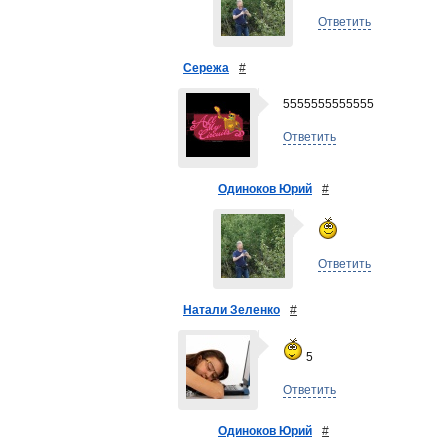
Ответить
Сережа
#
5555555555555
Ответить
Одиноков Юрий
#
Ответить
Натали Зеленко
#
5
Ответить
Одиноков Юрий
#