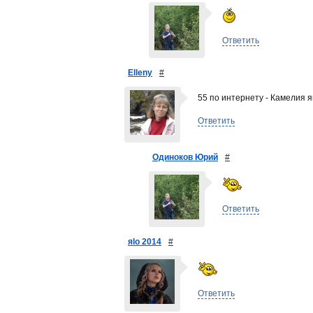
Ответить
Elleny
#
55 по интернету - Камелия 
Ответить
Одиноков Юрий
#
Ответить
яlo 2014
#
Ответить