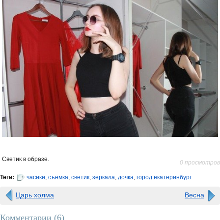
Светик в образе.
0 просмотров
Теги:
часики
,
съёмка
,
светик
,
зеркала
,
дочка
,
город екатеринбург
Царь холма
Весна
Комментарии (
6
)