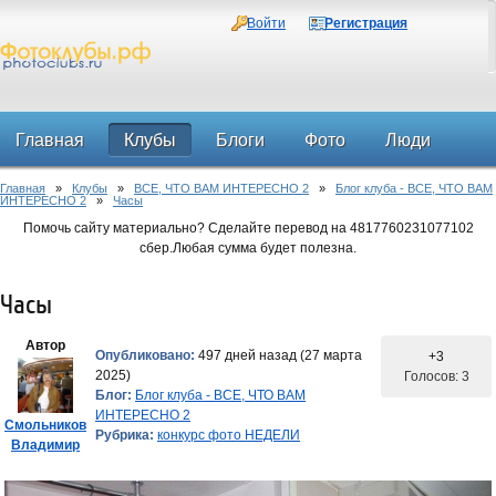
Войти
Регистрация
Главная
Клубы
Блоги
Фото
Люди
Главная
»
Клубы
»
ВСЕ, ЧТО ВАМ ИНТЕРЕСНО 2
»
Блог клуба - ВСЕ, ЧТО ВАМ
Форум
ИНТЕРЕСНО 2
»
Часы
Помочь сайту материально? Сделайте перевод на 4817760231077102
сбер.Любая сумма будет полезна.
Часы
Автор
Опубликовано:
497 дней назад (27 марта
+3
2025)
Голосов: 3
Блог:
Блог клуба - ВСЕ, ЧТО ВАМ
ИНТЕРЕСНО 2
Смольников
Рубрика:
конкурс фото НЕДЕЛИ
Владимир