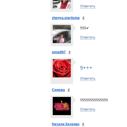
Ответить
zhenya.staritsina
#
555✔
Ответить
anna987
#
5+++
Ответить
Сережа
#
55555555555555
Ответить
Натали Зеленко
#