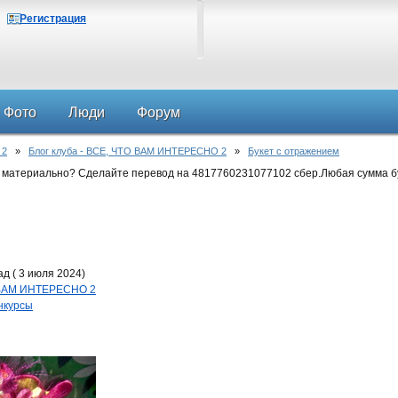
Регистрация
Фото
Люди
Форум
 2
»
Блог клуба - ВСЕ, ЧТО ВАМ ИНТЕРЕСНО 2
»
Букет с отражением
 материально? Сделайте перевод на 4817760231077102 сбер.Любая сумма б
д ( 3 июля 2024)
О ВАМ ИНТЕРЕСНО 2
нкурсы