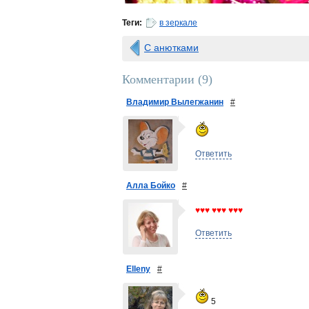
Теги:
в зеркале
С анютками
Комментарии (
9
)
Владимир Вылегжанин
#
Ответить
Алла Бойко
#
♥♥♥ ♥♥♥ ♥♥♥
Ответить
Elleny
#
5