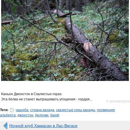
Каньон Джонстон в Скалистых горах.
Эта белка не станет выпрашивать угощения - гордая...
0 просмотров
Теги:
чащоба
,
страна канада
,
скалистые горы канады
,
провинция
альберта
,
джонстон
,
белочки
,
банф
Ночной клуб Хаккасан в Лас-Вегасе