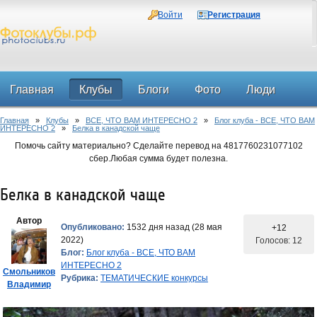
Войти
Регистрация
Главная
Клубы
Блоги
Фото
Люди
Главная
»
Клубы
»
ВСЕ, ЧТО ВАМ ИНТЕРЕСНО 2
»
Блог клуба - ВСЕ, ЧТО ВАМ
Форум
ИНТЕРЕСНО 2
»
Белка в канадской чаще
Помочь сайту материально? Сделайте перевод на 4817760231077102
сбер.Любая сумма будет полезна.
Белка в канадской чаще
Автор
Опубликовано:
1532 дня назад (28 мая
+12
2022)
Голосов: 12
Блог:
Блог клуба - ВСЕ, ЧТО ВАМ
ИНТЕРЕСНО 2
Смольников
Рубрика:
ТЕМАТИЧЕСКИЕ конкурсы
Владимир