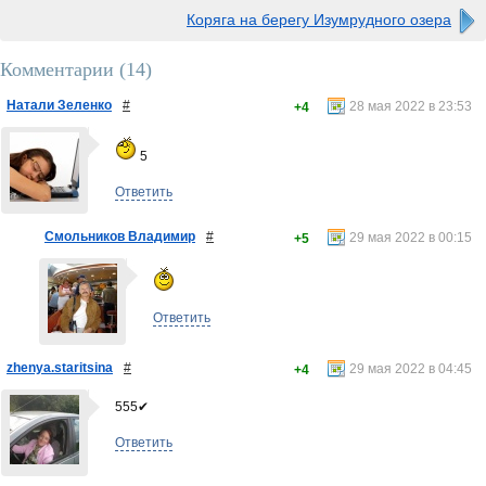
Коряга на берегу Изумрудного озера
Комментарии (
14
)
Натали Зеленко
#
28 мая 2022 в 23:53
+4
5
Ответить
Смольников Владимир
#
29 мая 2022 в 00:15
+5
Ответить
zhenya.staritsina
#
29 мая 2022 в 04:45
+4
555✔
Ответить