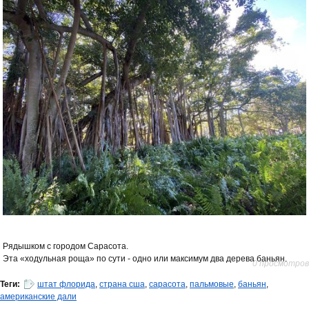
Рядышком с городом Сарасота.
Эта «ходульная роща» по сути - одно или максимум два дерева баньян.
0 просмотров
Теги:
штат флорида
,
страна сша
,
сарасота
,
пальмовые
,
баньян
,
американские дали