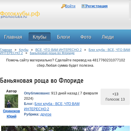
Войти
Регистрация
Главная
Клубы
Блоги
Фото
Люди
Главная
»
Клубы
»
ВСЕ, ЧТО ВАМ ИНТЕРЕСНО 2
»
Блог клуба - ВСЕ, ЧТО ВАМ
Форум
ИНТЕРЕСНО 2
»
Баньяновая роща во Флориде
Помочь сайту материально? Сделайте перевод на 4817760231077102
сбер.Любая сумма будет полезна.
Баньяновая роща во Флориде
Автор
Опубликовано:
913 дней назад ( 7 февраля
+13
2024)
Голосов: 13
Блог:
Блог клуба - ВСЕ, ЧТО ВАМ
ИНТЕРЕСНО 2
Одиноков
Рубрика:
другое
Юрий