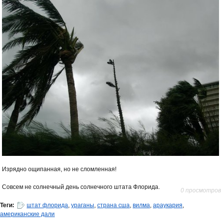
Изрядно ощипанная, но не сломленная!
Совсем не солнечный день солнечного штата Флорида.
0 просмотров
Теги:
штат флорида
,
ураганы
,
страна сша
,
вилма
,
араукария
,
американские дали