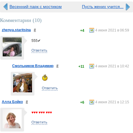
Весенний парк с мостиком
Пусть жених учится...
Комментарии (
10
)
zhenya.staritsina
#
4 июня 2021 в 06:59
+4
555✔
Ответить
Смольников Владимир
#
4 июня 2021 в 10:42
+11
Ответить
Алла Бойко
#
4 июня 2021 в 12:15
+6
♥♥♥ ♥♥♥ ♥♥♥
Ответить