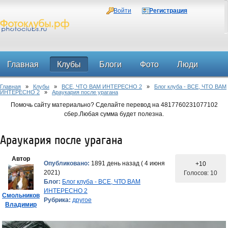
Войти
Регистрация
Главная
Клубы
Блоги
Фото
Люди
Главная
»
Клубы
»
ВСЕ, ЧТО ВАМ ИНТЕРЕСНО 2
»
Блог клуба - ВСЕ, ЧТО ВАМ
Форум
ИНТЕРЕСНО 2
»
Араукария после урагана
Помочь сайту материально? Сделайте перевод на 4817760231077102
сбер.Любая сумма будет полезна.
Араукария после урагана
Автор
Опубликовано:
1891 день назад ( 4 июня
+10
2021)
Голосов: 10
Блог:
Блог клуба - ВСЕ, ЧТО ВАМ
ИНТЕРЕСНО 2
Смольников
Рубрика:
другое
Владимир