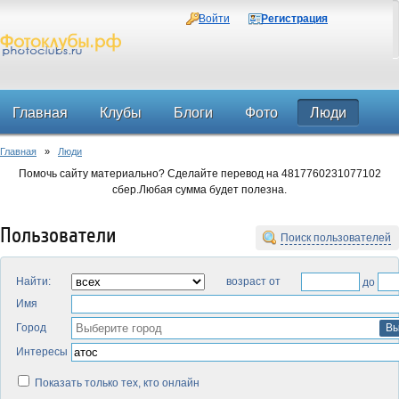
Войти
Регистрация
Главная
Клубы
Блоги
Фото
Люди
Главная
»
Люди
Форум
Помочь сайту материально? Сделайте перевод на 4817760231077102
сбер.Любая сумма будет полезна.
Пользователи
Поиск пользователей
Найти:
возраст от
до
Имя
Город
Вы
Интересы
Показать только тех, кто онлайн