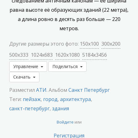
следованием античным канонам — её ширина
равна высоте её образующих зданий (22 метра),
а длина ровно в десять раз больше — 220
метров.
Другие размеры этого фото:
150x100
300x200
500x333
1024x683
1620x1080
5184x3456
Управление
Поделиться
Скачать
Разместил
АТИ
. Альбом
Санкт Петербург
Теги:
пейзаж
,
город
,
архитектура
,
санкт-петербург
,
здания
Войдите
или
Регистрация