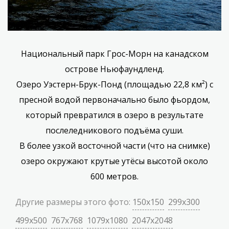
Национальный парк Грос-Морн на канадском
острове Ньюфаундленд.
Озеро Уэстерн-Брук-Понд (площадью 22,8 км²) с
пресной водой первоначально было фьордом,
который превратился в озеро в результате
послеледникового подъёма суши.
В более узкой восточной части (что на снимке)
озеро окружают крутые утёсы высотой около
600 метров.
Другие размеры этого фото:
150x150
299x300
499x500
767x768
1079x1080
2047x2048