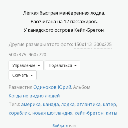
Лёгкая быстрая манёвренная лодка.
Рассчитана на 12 пассажиров.
У канадского острова Кейп-Бретон.
Другие размеры этого фото:
150x113
300x225
500x375
960x720
Управление
Поделиться
Скачать
Разместил
Одиноков Юрий
. Альбом
Когда не видно людей
Теги:
америка
,
канада
,
лодка
,
атлантика
,
катер
,
кораблик
,
новая шотландия
,
кейп-бретон
,
киты
Войдите
или