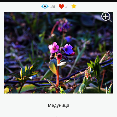
38
3
Медуница