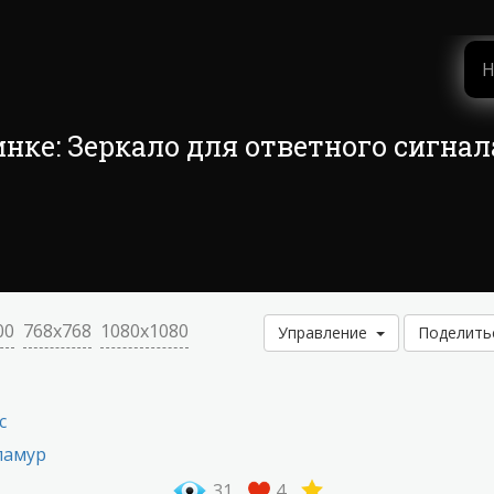
инке: Зеркало для ответного сигнал
00
768x768
1080x1080
Управление
Поделит
с
ламур
31
4