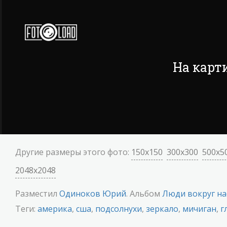
На карт
Другие размеры этого фото:
150x150
300x300
500x5
2048x2048
Разместил
Одиноков Юрий
. Альбом
Люди вокруг на
Теги:
америка
,
сша
,
подсолнухи
,
зеркало
,
мичиган
,
г