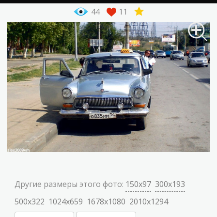
44
11
Другие размеры этого фото:
150x97
300x193
500x322
1024x659
1678x1080
2010x1294