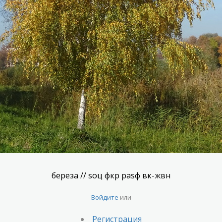
береза // sоц фкр раsф вк-жвн
Войдите
или
Регистрация