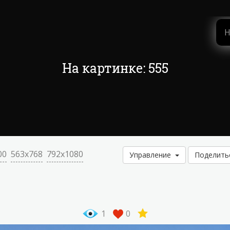
На картинке: 555
00
563x768
792x1080
Управление
Поделит
1
0