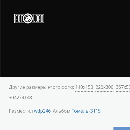
Другие размеры этого фото:
110x150
220x300
367x5
3042x4148
Разместил
wdp246
. Альбом
Гомель-3115