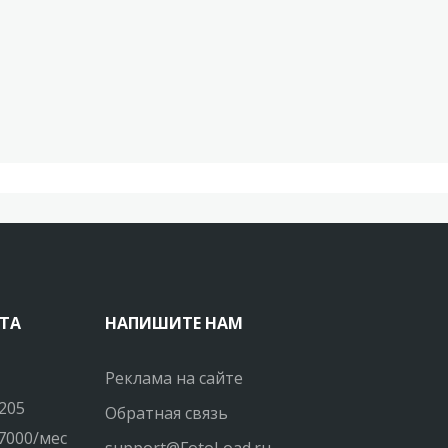
ТА
НАПИШИТЕ НАМ
Реклама на сайте
205
Обратная связь
7000/мес
support@FotoLoad.ru