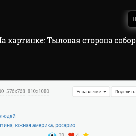
На картинке: Тыловая сторона собор
00
576x768
810x1080
Управление
Поделит
 людей
нтина
,
южная америка
,
росарио
28
4