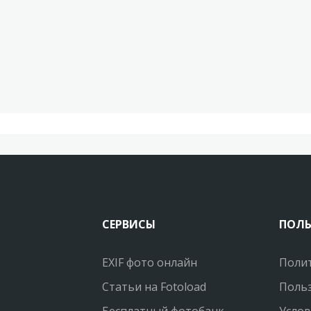
СЕРВИСЫ
ПОЛ
EXIF фото онлайн
Поли
Статьи на Fotoload
Польз
Бесплатный фотобанк
Услов