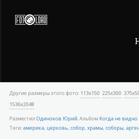
Другие размеры этого фото:
113x150
225x300
375x5
1536x2048
Разместил
Одиноков Юрий
. Альбом
Когда не видно
Теги:
америка
,
церковь
,
собор
,
храмы
,
соборы
,
арге