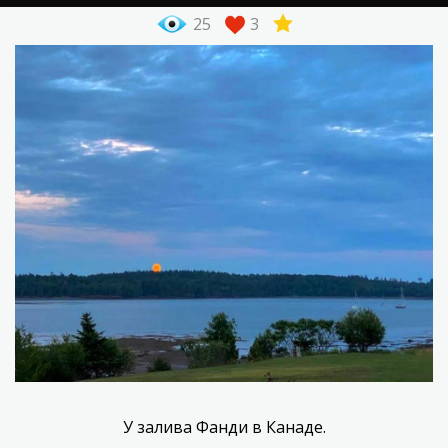
25
3
У залива Фанди в Канаде.