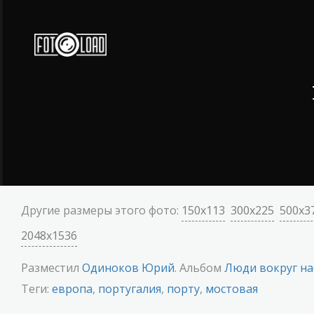
Другие размеры этого фото:
150x113
300x225
500x3
2048x1536
Разместил
Одиноков Юрий
. Альбом
Люди вокруг на
Теги:
европа
,
португалия
,
порту
,
мостовая