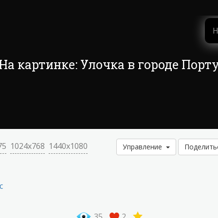
На картинке: Улочка в городе Порт
75
1024x768
1440x1080
Управление
Поделит
с
35
2