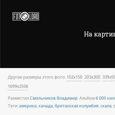
На карти
Другие размеры этого фото:
102x150
203x300
339x5
1699x2506
Разместил
Смольников Владимир
. Альбом
6 000 ки
Теги:
америка
,
канада
,
британская колумбия
,
скала
,