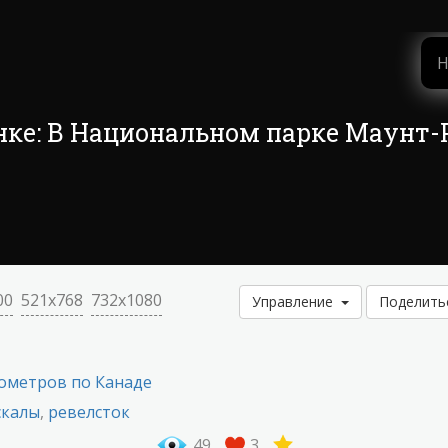
нке: В Национальном парке Маунт-
00
521x768
732x1080
Управление
Поделит
лометров по Канаде
скалы
,
ревелсток
49
3