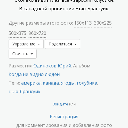
Сколько видит глаз, всё - заросли голубики.
В канадской провинции Нью-Брансуик.
Другие размеры этого фото:
150x113
300x225
500x375
960x720
Управление
Поделиться
Скачать
Разместил
Одиноков Юрий
. Альбом
Когда не видно людей
Теги:
америка
,
канада
,
ягоды
,
голубика
,
нью-брансуик
Войдите
или
Регистрация
для комментирования и добавления фото