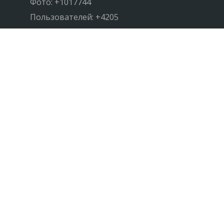
Фото: +1017744
Пользователей: +4205
Посещаемость: + 77000/мес
НАПИШИТЕ НАМ
Реклама на сайте
Обратная связь
support@FotoLoad.ru
FotoLoad 2018-2021 | Контакты support@FotoLoad.ru