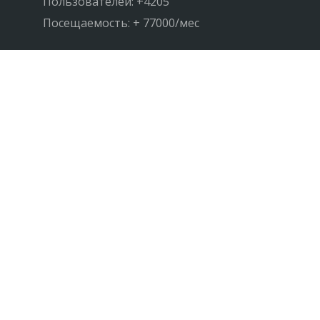
Пользователей: +4205
Посещаемость: + 77000/мес
НАПИШИТЕ НАМ
Реклама на сайте
Обратная связь
support@FotoLoad.ru
FotoLoad 2018-2021 | Контакты support@FotoLoad.ru